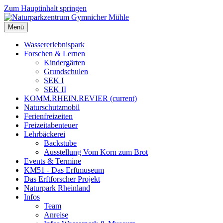
Zum Hauptinhalt springen
Menü
Wassererlebnispark
Forschen & Lernen
Kindergärten
Grundschulen
SEK I
SEK II
KOMM.RHEIN.REVIER
(current)
Naturschutzmobil
Ferienfreizeiten
Freizeitabenteuer
Lehrbäckerei
Backstube
Ausstellung Vom Korn zum Brot
Events & Termine
KM51 - Das Erftmuseum
Das Erftforscher Projekt
Naturpark Rheinland
Infos
Team
Anreise