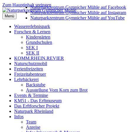
Zum Hauptinhalt springen
Naturparkzentrum Gymnicher Mühle auf Facebook
Naturparkzentrum Gymnicher Mühle auf Instagram
Menü
Naturparkzentrum Gymnicher Mühle auf YouTube
Wassererlebnispark
Forschen & Lernen
Kindergärten
Grundschulen
SEK I
SEK II
KOMM.RHEIN.REVIER
Naturschutzmobil
Ferienfreizeiten
Freizeitabenteuer
Lehrbäckerei
Backstube
Ausstellung Vom Korn zum Brot
Events & Termine
KM51 - Das Erftmuseum
Das Erftforscher Projekt
Naturpark Rheinland
Infos
Team
Anreise