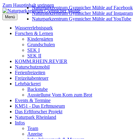
Zum Hauptinhalt springen
Naturparkzentrum Gymnicher Mühle auf Facebook
Naturparkzentrum Gymnicher Mühle auf Instagram
Menü
Naturparkzentrum Gymnicher Mühle auf YouTube
Wassererlebnispark
Forschen & Lernen
Kindergärten
Grundschulen
SEK I
SEK II
KOMM.RHEIN.REVIER
Naturschutzmobil
Ferienfreizeiten
Freizeitabenteuer
Lehrbäckerei
Backstube
Ausstellung Vom Korn zum Brot
Events & Termine
KM51 - Das Erftmuseum
Das Erftforscher Projekt
Naturpark Rheinland
Infos
Team
Anreise