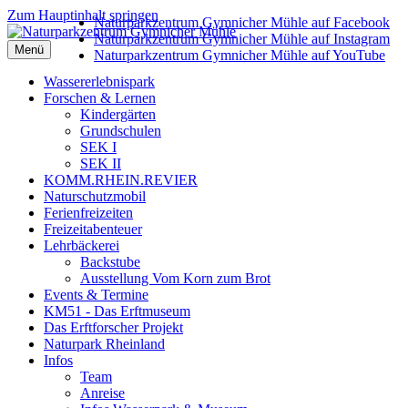
Zum Hauptinhalt springen
Naturparkzentrum Gymnicher Mühle auf Facebook
Naturparkzentrum Gymnicher Mühle auf Instagram
Menü
Naturparkzentrum Gymnicher Mühle auf YouTube
Wassererlebnispark
Forschen & Lernen
Kindergärten
Grundschulen
SEK I
SEK II
KOMM.RHEIN.REVIER
Naturschutzmobil
Ferienfreizeiten
Freizeitabenteuer
Lehrbäckerei
Backstube
Ausstellung Vom Korn zum Brot
Events & Termine
KM51 - Das Erftmuseum
Das Erftforscher Projekt
Naturpark Rheinland
Infos
Team
Anreise