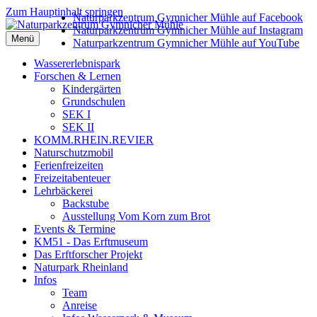
Zum Hauptinhalt springen
Naturparkzentrum Gymnicher Mühle auf Facebook
Naturparkzentrum Gymnicher Mühle auf Instagram
Menü
Naturparkzentrum Gymnicher Mühle auf YouTube
Wassererlebnispark
Forschen & Lernen
Kindergärten
Grundschulen
SEK I
SEK II
KOMM.RHEIN.REVIER
Naturschutzmobil
Ferienfreizeiten
Freizeitabenteuer
Lehrbäckerei
Backstube
Ausstellung Vom Korn zum Brot
Events & Termine
KM51 - Das Erftmuseum
Das Erftforscher Projekt
Naturpark Rheinland
Infos
Team
Anreise